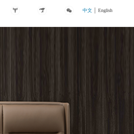
中文
English
MS310227
MSP2471
护脊*卓越垫
MSP2475