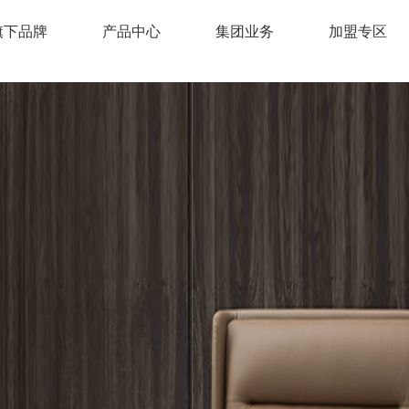
旗下品牌
产品中心
集团业务
加盟专区
床垫
床架
沙发
云梦*舒怡垫
FY2209
MSP2470
MSJ2111