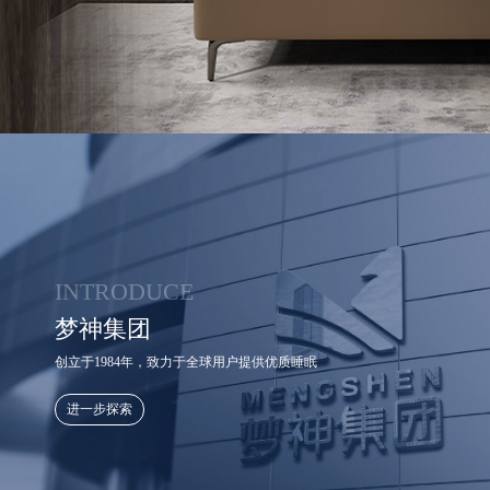
INTRODUCE
梦神集团
创立于1984年，致力于全球用户提供优质睡眠
进一步探索