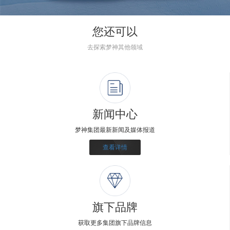
您还可以
去探索梦神其他领域
新闻中心
梦神集团最新新闻及媒体报道
查看详情
旗下品牌
获取更多集团旗下品牌信息