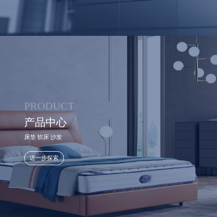
PRODUCT
产品中心
床垫 软床 沙发
进一步探索