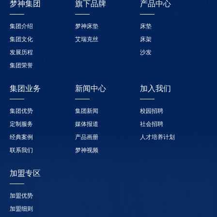
梦神集团
旗下品牌
产品中心
集团介绍
梦神床垫
床垫
集团文化
艾瑞克丝
床架
发展历程
沙发
集团荣誉
集团业务
新闻中心
加入我们
集团优势
集团新闻
校园招聘
定制服务
媒体报道
社会招聘
经典案例
产品画册
人才培养计划
联系我们
梦神视频
加盟专区
加盟优势
加盟细则