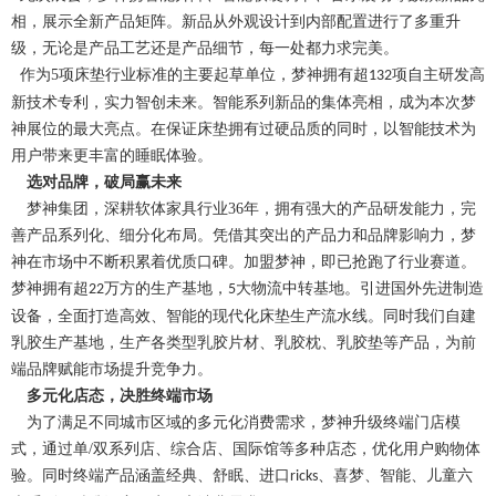
相，展示全新产品矩阵。新品从外观设计到内部配置进行了多重升
级，无论是产品工艺还是产品细节，每一处都力求完美。
作为5项床垫行业标准的主要起草单位，梦神拥有超
项自主研发高
132
新技术专利，实力智创未来。智能系列新品的集体亮相，成为本次梦
神展位的最大亮点。在保证床垫拥有过硬品质的同时，以智能技术为
用户带来更丰富的睡眠体验。
选对品牌，破局赢未来
梦神集团，深耕软体家具行业36年，拥有强大的产品研发能力，完
善产品系列化、细分化布局。凭借其突出的产品力和品牌影响力，梦
神在市场中不断积累着优质口碑。加盟梦神，即已抢跑了行业赛道。
梦神拥有超
万方的生产基地，
大物流中转基地。引进国外先进制造
22
5
设备，全面打造高效、智能的现代化床垫生产流水线。同时我们自建
乳胶生产基地，生产各类型乳胶片材、乳胶枕、乳胶垫等产品，为前
端品牌赋能市场提升竞争力。
多元化店态，决胜终端市场
为了满足不同城市区域的多元化消费需求，梦神升级终端门店模
式，通过单/双系列店、综合店、国际馆等多种店态，优化用户购物体
验。同时终端产品涵盖经典、舒眠、进口
、喜梦、智能、儿童六
ricks