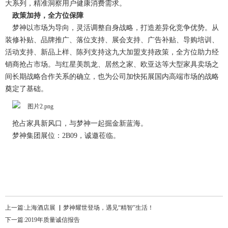
大系列，精准洞察用户健康消费需求。
政策加持，全方位保障
梦神以市场为导向，灵活调整自身战略，打造差异化竞争优势。从
装修补贴、品牌推广、落位支持、展会支持、广告补贴、导购培训、
活动支持、新品上样、陈列支持这九大加盟支持政策，全方位助力经
销商抢占市场。与红星美凯龙、居然之家、欧亚达等大型家具卖场之
间长期战略合作关系的确立，也为公司加快拓展国内高端市场的战略
奠定了基础。
抢占家具新风口，与梦神一起掘金新蓝海。
梦神集团展位：
2B09
，诚邀莅临。
上一篇:上海酒店展 ▏梦神耀世登场，遇见“精智”生活！
下一篇:2019年质量诚信报告