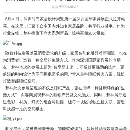
发表于2020-08-25
8月
日，深圳时尚家居设计周暨第
届深圳国际家具展正式拉开帷
20
35
幕。在这里，汇聚了众多国内外知名家居品牌，共享行业盛事。作为
行业先锋，梦神携旗下六大系列新品，惊艳亮相
展位。
2B09
随着科技发展以及消费需求的升级，家居智能化引领着新潮流，也在
为消费者打造着一种全新的生活方式。作为深圳国际家具展的老朋
友，梦神本次的参展主题为“智享新未来”，即通过更强劲的技术，更
前沿的时尚设计为不同睡眠需求的用户带来多种睡眠解决方案，轻松
打造智能睡眠空间。
梦神此次参展呈现的不仅是睡眠产品，更在演绎一种健康环保的
“生
活方式”，向客商展现梦神的睡眠产品及文化魅力。同时，梦神展厅通
过色彩、材质、灯光的组合与碰撞，让每一块区域独立且关联，营造
科技感十足的空间氛围。
此次展会，梦神携智能升降、智能软硬调节、音乐震动等数款新品亮