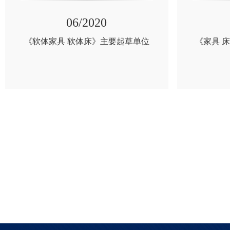
06/2020
《软体家具 软体床》主要起草单位
《家具 