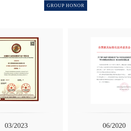
GROUP HONOR
03/2023
06/2020