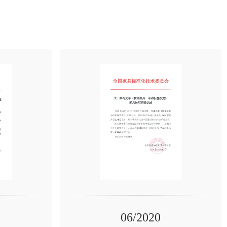
06/2020