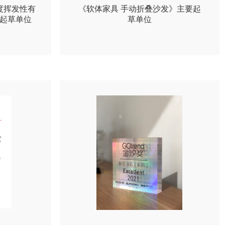
度挥发性有
《软体家具 手动折叠沙发》主要起
起草单位
草单位