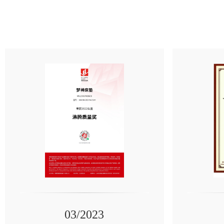
03/2023