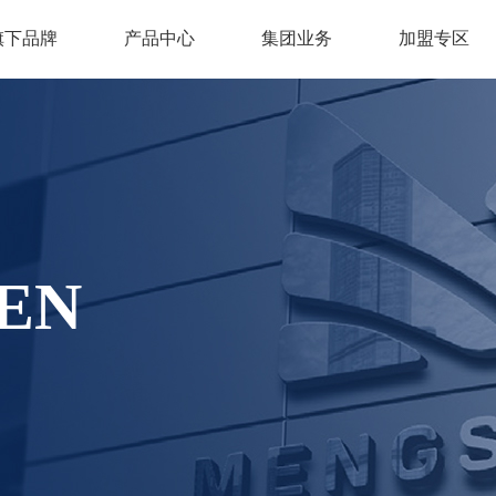
旗下品牌
产品中心
集团业务
加盟专区
床垫
床架
沙发
EN
FY2209
MSP2470
云梦*舒怡垫
MSJ2111