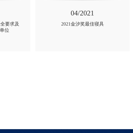
04/2021
安全要求及
2021金汐奖最佳寝具
单位