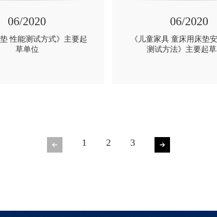
06/2020
06/2020
床垫 性能测试方式》主要起
《儿童家具 童床用床垫
草单位
测试方法》主要起草
1
2
3