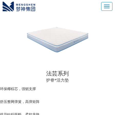
法芸系列
护脊*活力垫
环保椰棕芯，强韧支撑
舒压整网弹簧，高弹矩阵
提花针织面料，柔软亲肤